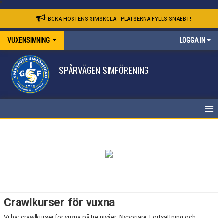
"
BOKA HÖSTENS SIMSKOLA - PLATSERNA FYLLS SNABBT!
VUXENSIMNING
LOGGA IN
SPÅRVÄGEN SIMFÖRENING
VUXENSIMNING
Crawlkurser för vuxna
Vi har crawlkurser för vuxna på tre nivåer: Nybörjare, Fortsättning och