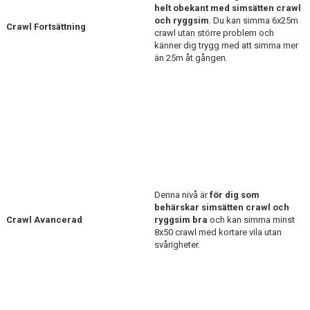
helt obekant med simsätten crawl
och ryggsim
. Du kan simma 6x25m
Crawl Fortsättning
crawl utan större problem och
känner dig trygg med att simma mer
än 25m åt gången.
Denna nivå är
för dig som
behärskar simsätten crawl och
Crawl Avancerad
ryggsim bra
och kan simma minst
8x50 crawl med kortare vila utan
svårigheter.