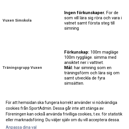
Ingen förkunskaper.
For de
som vill lära sig röra och vara i
Vuxen Simskola
vatnet samt första steg till
simning
Förkunskap:
100m magläge
100m ryggläge. simma med
ansiktet ner i vattnet.
Mål:
har simning som en
Träningsgrupp Vuxen
träningsförm och lära sig om
samt utveckla de fyra
simsätten.
För att hemsidan ska fungera korrekt använder vi nödvändiga
👉
Tillbaka till översikt för Träning & Hälsa
cookies från SportAdmin. Dessa går inte att stänga av.
Föreningen kan också använda frivilliga cookies, t.ex. för statistik
eller marknadsföring. Du väljer själv om du vill acceptera dessa.
Anpassa dina val