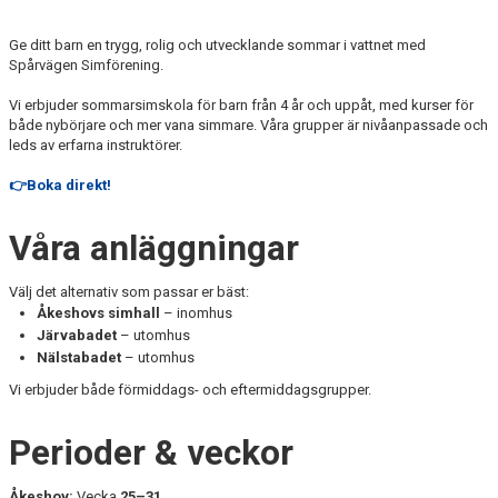
Ge ditt barn en trygg, rolig och utvecklande sommar i vattnet med
Spårvägen Simförening.
Vi erbjuder sommarsimskola för barn från 4 år och uppåt, med kurser för
både nybörjare och mer vana simmare. Våra grupper är nivåanpassade och
leds av erfarna instruktörer.
👉Boka direkt!
Våra anläggningar
Välj det alternativ som passar er bäst:
Åkeshovs simhall
– inomhus
Järvabadet
– utomhus
Nälstabadet
– utomhus
Vi erbjuder både förmiddags- och eftermiddagsgrupper.
Perioder & veckor
Åkeshov:
Vecka
25–31