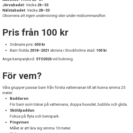
Järvabadet:
Vecka
26–33
Nälstabadet:
Vecka
28–33
Observera att ingen undervisning sker under midsommarafton.
Pris från 100 kr
Ordinarie pris:
650 kr
Barn födda
2018–2021
skrivna i Stockholms stad:
100 kr
Ange kampanjkod:
STO2026
vid bokning.
För vem?
Våra grupper passar barn från första vattenvanan till att kunna simma 25
meter:
Baddaren
För barn som tränar på vattenvana, doppa huvudet, bubbla och glida.
Sköldpaddan
Fokus på flyta och benspark.
Pingvinen
Målet är att lära sig simma 10 meter.