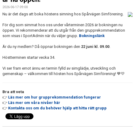
2026-06-17 09:00
Nu är det dags att boka höstens simning hos Spårvägen Simförening.
För dig som simmat hos oss under vårterminen 2026 är bokningen nu
öppen. Vi rekommenderar att du utgår från den grupprekommendation
som visas i SportAdmin när du väljer grupp.
Bokningslänk
Är du ny medlem? Då öppnar bokningen den
22 juni kl. 09.00
.
Höstterminen startar vecka 34.
Vi ser fram emot ännu en termin fylld av simglädje, utveckling och
gemenskap – välkommen till hösten hos Spårvägen Simförening! 💙💛
Bra att veta
👉
Läs mer om hur grupprekommendation fungerar
👉
Läs mer om våra nivåer här
👉
Kontakta oss om du behöver hjälp att hitta rätt grupp