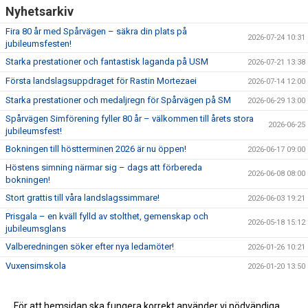
Nyhetsarkiv
Fira 80 år med Spårvägen – säkra din plats på
2026-07-24 10:31
jubileumsfesten!
Starka prestationer och fantastisk laganda på USM
2026-07-21 13:38
Första landslagsuppdraget för Rastin Mortezaei
2026-07-14 12:00
Starka prestationer och medaljregn för Spårvägen på SM
2026-06-29 13:00
Spårvägen Simförening fyller 80 år – välkommen till årets stora
2026-06-25
jubileumsfest!
Bokningen till höstterminen 2026 är nu öppen!
2026-06-17 09:00
Höstens simning närmar sig – dags att förbereda
2026-06-08 08:00
bokningen!
Stort grattis till våra landslagssimmare!
2026-06-03 19:21
Prisgala – en kväll fylld av stolthet, gemenskap och
2026-05-18 15:12
jubileumsglans
Valberedningen söker efter nya ledamöter!
2026-01-26 10:21
Vuxensimskola
2026-01-20 13:50
För att hemsidan ska fungera korrekt använder vi nödvändiga